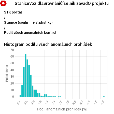
Stanice
Vozidla
Srovnání
Číselník závad
O projektu
STK portál
/
Stanice (souhrnné statistiky)
/
Podíl všech anomálních kontrol
Histogram podílu všech anomálních prohlídek