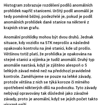
Histogram zobrazuje rozdělení podílů anomálních
prohlídek napříč stanicemi. Určitý podíl anomálií je
tedy poměrně běžný, podezřelé je, pokud je podíl
anomálních prohlídek dané stanice na některé z
krajních stran grafu.
Anomální prohlídky mohou být dvou druhů. Jednak
situace, kdy vozidlo na STK neprošlo a následně
opakovalo kontrolu na jiné stanici, kde už prošlo.
Většinou totiž platí, že prohlídka je opakována na
stejné stanici a výjimka je tudíž anomálií. Druhý typ
anomálie nastává, když je zjištěno alespoň o 5
lehkých závad méně než na předchozí pravidelné
kontrole. Zaměřujeme se pouze na lehké závady,
protože většina z nich se týká koroze či mírného
opotřebení některých dílů na podvozku. Tyto závady
nebývají opravovány tak důsledně jako závažné
závady, proto je anomální, když se jejich počet takto
výrazně sníží.